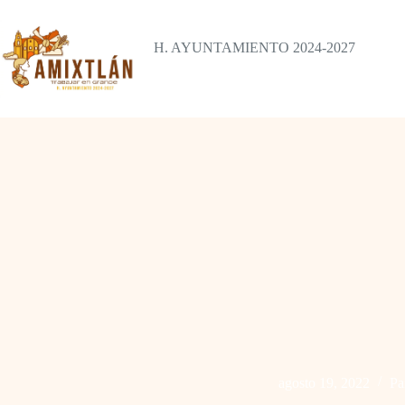
Saltar
al
contenido
H. AYUNTAMIENTO 2024-2027
agosto 19, 2022
Pa