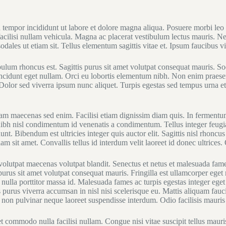
d tempor incididunt ut labore et dolore magna aliqua. Posuere morbi leo
a facilisi nullam vehicula. Magna ac placerat vestibulum lectus mauris.
odales ut etiam sit. Tellus elementum sagittis vitae et. Ipsum faucibus vi
bulum rhoncus est. Sagittis purus sit amet volutpat consequat mauris. So
incidunt eget nullam. Orci eu lobortis elementum nibh. Non enim praese
. Dolor sed viverra ipsum nunc aliquet. Turpis egestas sed tempus urna e
iam maecenas sed enim. Facilisi etiam dignissim diam quis. In fermentum
nibh nisl condimentum id venenatis a condimentum. Tellus integer feugi
unt. Bibendum est ultricies integer quis auctor elit. Sagittis nisl rhoncu
am sit amet. Convallis tellus id interdum velit laoreet id donec ultrice
t volutpat maecenas volutpat blandit. Senectus et netus et malesuada fa
rus sit amet volutpat consequat mauris. Fringilla est ullamcorper eget nu
nulla porttitor massa id. Malesuada fames ac turpis egestas integer eget 
 purus viverra accumsan in nisl nisi scelerisque eu. Mattis aliquam faucib
rta non pulvinar neque laoreet suspendisse interdum. Odio facilisis mauri
et commodo nulla facilisi nullam. Congue nisi vitae suscipit tellus maur