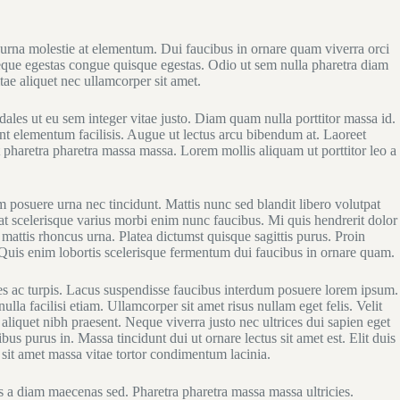
 urna molestie at elementum. Dui faucibus in ornare quam viverra orci
 Neque egestas congue quisque egestas. Odio ut sem nulla pharetra diam
tae aliquet nec ullamcorper sit amet.
dales ut eu sem integer vitae justo. Diam quam nulla porttitor massa id.
nt elementum facilisis. Augue ut lectus arcu bibendum at. Laoreet
t pharetra pharetra massa massa. Lorem mollis aliquam ut porttitor leo a
 posuere urna nec tincidunt. Mattis nunc sed blandit libero volutpat
at scelerisque varius morbi enim nunc faucibus. Mi quis hendrerit dolor
s mattis rhoncus urna. Platea dictumst quisque sagittis purus. Proin
s. Quis enim lobortis scelerisque fermentum dui faucibus in ornare quam.
mes ac turpis. Lacus suspendisse faucibus interdum posuere lorem ipsum.
lla facilisi etiam. Ullamcorper sit amet risus nullam eget felis. Velit
aliquet nibh praesent. Neque viverra justo nec ultrices dui sapien eget
us purus in. Massa tincidunt dui ut ornare lectus sit amet est. Elit duis
s sit amet massa vitae tortor condimentum lacinia.
is a diam maecenas sed. Pharetra pharetra massa massa ultricies.