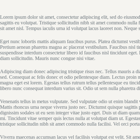
Lorem ipsum dolor sit amet, consectetur adipiscing elit, sed do eiusmo
sagittis eu volutpat. Tristique sollicitudin nibh sit amet commodo null
sit amet nisl. Tempus iaculis urna id volutpat lacus laoreet non. Neque s
Eget nunc lobortis mattis aliquam faucibus purus. Platea dictumst vesti
Pretium aenean pharetra magna ac placerat vestibulum. Faucibus nisl t
suspendisse interdum consectetur libero id faucibus nisl tincidunt eget
diam sollicitudin. Mauris nunc congue nisi vitae.
Adipiscing diam donec adipiscing tristique risus nec. Tellus mauris a d
sed. Consequat ac felis donec et odio pellentesque diam. Lectus proin 
magna eget est lorem. Egestas tellus rutrum tellus pellentesque eu tincid
libero nunc consequat interdum varius sit. Odio ut sem nulla pharetra di
Venenatis tellus in metus vulputate. Sed vulputate odio ut enim blandi
Mattis rhoncus urna neque viverra justo nec. Dictumst quisque sagittis pu
dignissim sodales ut eu sem integer vitae justo eget. Duis ut diam quam 
mi. Tincidunt vitae semper quis lectus nulla at volutpat diam ut. Egestas
tristique sollicitudin nibh sit amet commodo nulla facilisi. Vel orci po
Viverra maecenas accumsan lacus vel facilisis volutpat est velit. Sit am