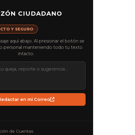
ZÓN CIUDADANO
ECTO Y SEGURO
aje aquí abajo. Al presionar el botón se
reo personal manteniendo todo tu texto
intacto.
Redactar en mi Correo
ición de Cuentas