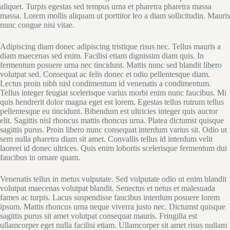
aliquet. Turpis egestas sed tempus urna et pharetra pharetra massa
massa. Lorem mollis aliquam ut porttitor leo a diam sollicitudin. Mauris
nunc congue nisi vitae.
Adipiscing diam donec adipiscing tristique risus nec. Tellus mauris a
diam maecenas sed enim. Facilisi etiam dignissim diam quis. In
fermentum posuere urna nec tincidunt. Mattis nunc sed blandit libero
volutpat sed. Consequat ac felis donec et odio pellentesque diam.
Lectus proin nibh nisl condimentum id venenatis a condimentum.
Tellus integer feugiat scelerisque varius morbi enim nunc faucibus. Mi
quis hendrerit dolor magna eget est lorem. Egestas tellus rutrum tellus
pellentesque eu tincidunt. Bibendum est ultricies integer quis auctor
elit. Sagittis nisl rhoncus mattis rhoncus urna. Platea dictumst quisque
sagittis purus. Proin libero nunc consequat interdum varius sit. Odio ut
sem nulla pharetra diam sit amet. Convallis tellus id interdum velit
laoreet id donec ultrices. Quis enim lobortis scelerisque fermentum dui
faucibus in ornare quam.
Venenatis tellus in metus vulputate. Sed vulputate odio ut enim blandit
volutpat maecenas volutpat blandit. Senectus et netus et malesuada
fames ac turpis. Lacus suspendisse faucibus interdum posuere lorem
ipsum. Mattis rhoncus urna neque viverra justo nec. Dictumst quisque
sagittis purus sit amet volutpat consequat mauris. Fringilla est
ullamcorper eget nulla facilisi etiam. Ullamcorper sit amet risus nullam