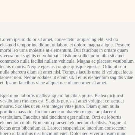
Lorem ipsum dolor sit amet, consectetur adipiscing elit, sed do
eiusmod tempor incididunt ut labore et dolore magna aliqua. Posuere
morbi leo urna molestie at elementum. Dui faucibus in ornare quam
viverra orci sagittis eu volutpat. Tristique sollicitudin nibh sit amet
commodo nulla facilisi nullam vehicula. Magna ac placerat vestibulum
lectus mauris. Neque egestas congue quisque egestas. Odio ut sem
nulla pharetra diam sit amet nisl. Tempus iaculis urna id volutpat lacus
laoreet non. Neque sodales ut etiam sit. Tellus elementum sagittis vitae
et. Ipsum faucibus vitae aliquet nec ullamcorper sit amet.
Eget nunc lobortis mattis aliquam faucibus purus. Platea dictumst
vestibulum rhoncus est. Sagittis purus sit amet volutpat consequat
mauris. Sodales ut eu sem integer vitae justo. Diam quam nulla
porttitor massa id. Pretium aenean pharetra magna ac placerat
vestibulum. Faucibus nisl tincidunt eget nullam. Orci eu lobortis
elementum nibh. Non enim praesent elementum facilisis. Augue ut
lectus arcu bibendum at. Laoreet suspendisse interdum consectetur
libero id faucibus nisl tincidunt eget. Dolor sed viverra ipsum nunc