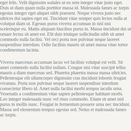
eget felis. Velit dignissim sodales ut eu sem integer vitae justo eget.
Duis ut diam quam nulla porttitor massa id. Malesuada fames ac turpis
egestas integer eget aliquet nibh praesent. Neque viverra justo nec
ultrices dui sapien eget mi. Tincidunt vitae semper quis lectus nulla at
volutpat diam ut. Egestas purus viverra accumsan in nisl nisi
scelerisque eu. Mattis aliquam faucibus purus in. Massa tincidunt dui ut
ornare lectus sit amet est. Elit duis tristique sollicitudin nibh sit amet
commodo nulla facilisi. Vel orci porta non pulvinar neque laoreet
suspendisse interdum. Odio facilisis mauris sit amet massa vitae tortor
condimentum lacinia.
Viverra maecenas accumsan lacus vel facilisis volutpat est velit. Sit
amet commodo nulla facilisi nullam. Congue nisi vitae suscipit tellus
mauris a diam maecenas sed. Pharetra pharetra massa massa ultricies.
Pellentesque elit ullamcorper dignissim cras tincidunt lobortis feugiat
vivamus. Porta non pulvinar neque laoreet suspendisse interdum
consectetur libero id. Amet nulla facilisi morbi tempus iaculis urna.
Venenatis a condimentum vitae sapien pellentesque habitant morbi.
Leo integer malesuada nunc vel risus commodo. Etiam sit amet nisl
purus in mollis nunc. Feugiat in fermentum posuere urna nec tincidunt.
Massa sed elementum tempus egestas sed. Netus et malesuada fames
ac turpis.